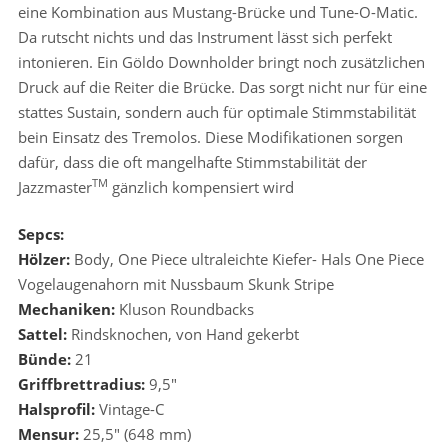
eine Kombination aus Mustang-Brücke und Tune-O-Matic.
Da rutscht nichts und das Instrument lässt sich perfekt
intonieren. Ein Göldo Downholder bringt noch zusätzlichen
Druck auf die Reiter die Brücke. Das sorgt nicht nur für eine
stattes Sustain, sondern auch für optimale Stimmstabilität
bein Einsatz des Tremolos. Diese Modifikationen sorgen
dafür, dass die oft mangelhafte Stimmstabilität der
TM
Jazzmaster
gänzlich kompensiert wird
Sepcs:
Hölzer:
Body, One Piece ultraleichte Kiefer- Hals One Piece
Vogelaugenahorn mit Nussbaum Skunk Stripe
Mechaniken:
Kluson Roundbacks
Sattel:
Rindsknochen, von Hand gekerbt
Bünde:
21
Griffbrettradius:
9,5″
Halsprofil:
Vintage-C
Mensur:
25,5″ (648 mm)