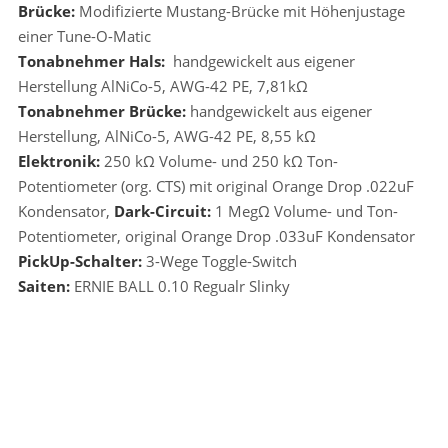
Brücke:
Modifizierte Mustang-Brücke mit Höhenjustage
einer Tune-O-Matic
Tonabnehmer Hals:
handgewickelt aus eigener
Herstellung AlNiCo-5, AWG-42 PE, 7,81kΩ
Tonabnehmer Brücke:
handgewickelt aus eigener
Herstellung, AlNiCo-5, AWG-42 PE, 8,55 kΩ
Elektronik:
250 kΩ Volume- und 250 kΩ Ton-
Potentiometer (org. CTS) mit original Orange Drop .022uF
Kondensator,
Dark-Circuit:
1 MegΩ Volume- und Ton-
Potentiometer, original Orange Drop .033uF Kondensator
PickUp-Schalter:
3-Wege Toggle-Switch
Saiten:
ERNIE BALL 0.10 Regualr Slinky