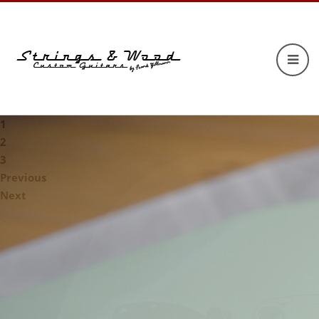
1
2
3
Previous
Next